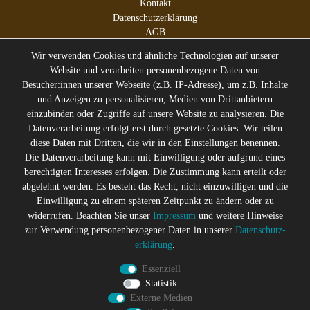
Kontakt
Datenschutzerklärung
AGB
Impressum
Wir verwenden Cookies und ähnliche Technologien auf unserer
Website und verarbeiten personenbezogene Daten von
Besucher:innen unserer Webseite (z.B. IP-Adresse), um z.B. Inhalte
und Anzeigen zu personalisieren, Medien von Drittanbietern
* Alle Preise inkl. gesetzl. Mehrwertsteuer zzgl.
Versandkosten
einzubinden oder Zugriffe auf unsere Website zu analysieren. Die
** Die durchgestrichenen Preise entsprechen dem ehemaligen
Datenverarbeitung erfolgt erst durch gesetzte Cookies. Wir teilen
Preis des Verkäufers
diese Daten mit Dritten, die wir in den Einstellungen benennen.
Gerne halten wir Sie auf dem
Die Datenverarbeitung kann mit Einwilligung oder aufgrund eines
Laufenden
berechtigten Interesses erfolgen. Die Zustimmung kann erteilt oder
abgelehnt werden. Es besteht das Recht, nicht einzuwilligen und die
Abonniere den Suicide Glam Newsletter um über Trends,
Einwilligung zu einem späteren Zeitpunkt zu ändern oder zu
Schnäppchen, Gutscheine Aktionen und Angebote per E-
widerrufen. Beachten Sie unser
Impressum
und weitere Hinweise
Mail informiert zu werden, und erhalte einen 10% Rabatt
zur Verwendung personenbezogener Daten in unserer
Daten­schutz­
Gutschein nach erfolgreicher Anmeldung. Eine
erklärung
.
Abmeldung ist jederzeit möglich
Essenziell
Newsletter
E-MAIL **
Statistik
Honig
Externe Medien