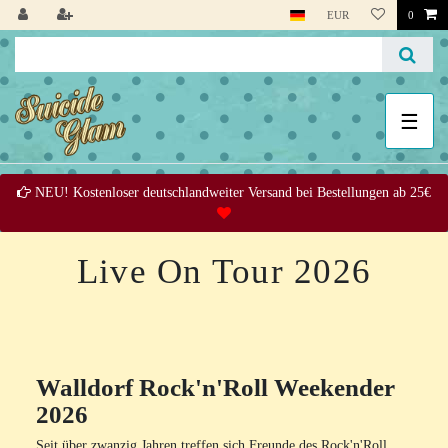
EUR
0
☰
NEU! Kostenloser deutschlandweiter Versand bei Bestellungen ab 25€
Live On Tour 2026
Walldorf Rock'n'Roll Weekender
2026
Seit über zwanzig Jahren treffen sich Freunde des Rock'n'Roll,