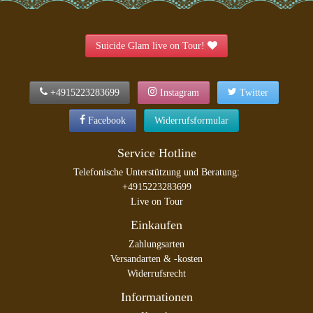
Suicide Glam live on Tour!
+4915223283699
Instagram
Twitter
Facebook
Widerrufsformular
Service Hotline
Telefonische Unterstützung und Beratung:
+4915223283699
Live on Tour
Einkaufen
Zahlungsarten
Versandarten & -kosten
Widerrufsrecht
Informationen