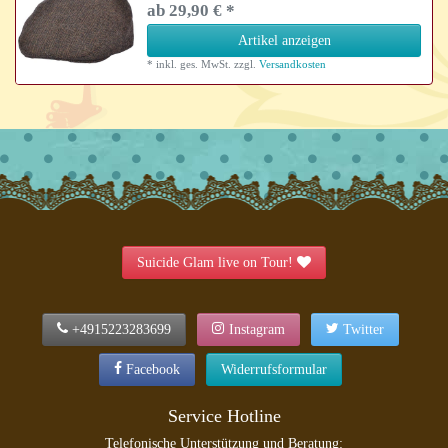
ab 29,90 € *
Artikel anzeigen
*
inkl. ges. MwSt.
zzgl.
Versandkosten
Suicide Glam live on Tour!
+4915223283699
Instagram
Twitter
Facebook
Widerrufsformular
Service Hotline
Telefonische Unterstützung und Beratung: