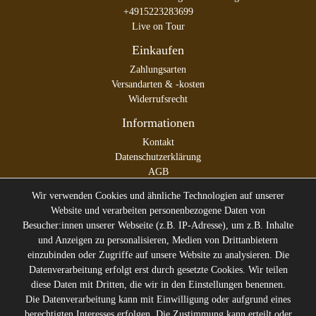
+4915223283699
Live on Tour
Einkaufen
Zahlungsarten
Versandarten & -kosten
Widerrufsrecht
Informationen
Kontakt
Datenschutzerklärung
AGB
Impressum
Wir verwenden Cookies und ähnliche Technologien auf unserer
Website und verarbeiten personenbezogene Daten von
Besucher:innen unserer Webseite (z.B. IP-Adresse), um z.B. Inhalte
und Anzeigen zu personalisieren, Medien von Drittanbietern
* Alle Preise inkl. gesetzl. Mehrwertsteuer zzgl.
Versandkosten
einzubinden oder Zugriffe auf unsere Website zu analysieren. Die
** Die durchgestrichenen Preise entsprechen dem ehemaligen
Datenverarbeitung erfolgt erst durch gesetzte Cookies. Wir teilen
Preis des Verkäufers
diese Daten mit Dritten, die wir in den Einstellungen benennen.
Gerne halten wir Sie auf dem
Die Datenverarbeitung kann mit Einwilligung oder aufgrund eines
berechtigten Interesses erfolgen. Die Zustimmung kann erteilt oder