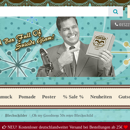
01522
hmuck
Pomade
Poster
% Sale %
Neuheiten
Guts
Blechschilder
Oh my Goodness 50s retro Blechschild
NEU! Kostenloser deutschlandweiter Versand bei Bestellungen ab 25€