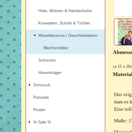
Hüte, Mützen & Handschuhe
Krawatten, Schals & Tücher
Miscellaneous / Geschenkideen
Blechschilder
Abmess
Schürzen
ca 15 x 20
Hosenträger
Material
Schmuck
Das orig
Pomade
man es k
Eine tol
Poster
Maße: 
% Sale %