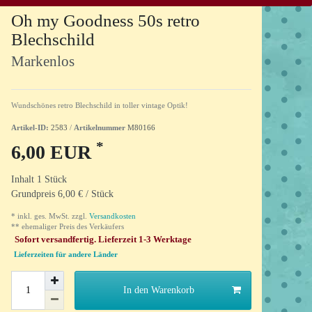
Oh my Goodness 50s retro
Blechschild
Markenlos
Wundschönes retro Blechschild in toller vintage Optik!
Artikel-ID:
2583
/
Artikelnummer
M80166
*
6,00 EUR
Inhalt
1
Stück
Grundpreis
6,00 € / Stück
* inkl. ges. MwSt. zzgl.
Versandkosten
** ehemaliger Preis des Verkäufers
Sofort versandfertig. Lieferzeit 1-3 Werktage
Lieferzeiten für andere Länder
In den Warenkorb