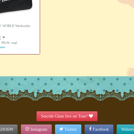
E WORLD Weekender
€ *
s. MwSt.
zzgl.
sten
Suicide Glam live on Tour!
3283699
Instagram
Twitter
Facebook
Widerr