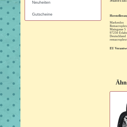
Material
Neuheiten
Gutscheine
Herstellera
Markenlos
Remacroplex
Maingasse
5
97250
Erlab
Deutschland
remacrople
EU Verantwo
Ähnl