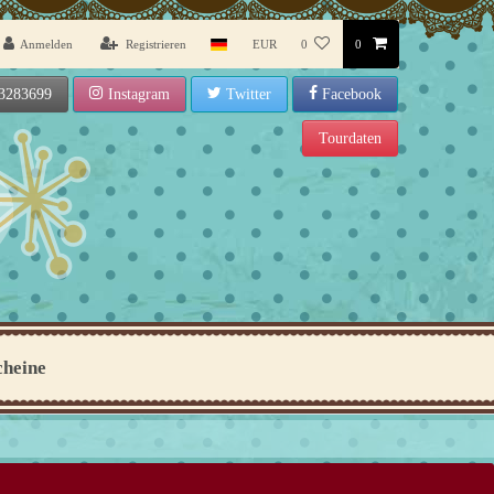
Anmelden
Registrieren
EUR
0
0
3283699
Instagram
Twitter
Facebook
Tourdaten
cheine