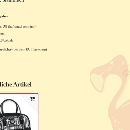
: Stahlblech
ngaben
x UG (haftungsbeschränkt)
runn
xx@web.de
rtlicher
(bei nicht EU Herstellern)
iche Artikel