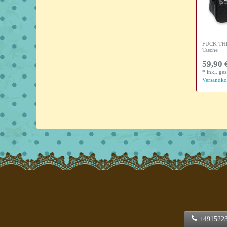
FUCK TH
Tasche
59,90 
*
inkl. ge
Versandko
+491522