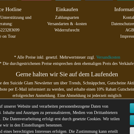
ce Hotline
Einkaufen
Informat
 Unterstützung und
Zahlungsarten
Konta
ratung:
Versandarten & -kosten
Datenschutze
5223283699
Widerrufsrecht
AGB
e on Tour
Impres
* Alle Preise inkl. gesetzl. Mehrwertsteuer zzgl.
Versandkosten
* Die durchgestrichenen Preise entsprechen dem ehemaligen Preis des Verkäufe
Gerne halten wir Sie auf dem Laufenden
e den Suicide Glam Newsletter um über Trends, Schnäppchen, Gutscheine Akt
ote per E-Mail informiert zu werden, und erhalte einen 10% Rabatt Gutschei
erfolgreicher Anmeldung. Eine Abmeldung ist jederzeit möglich
f unserer Website und verarbeiten personenbezogene Daten von
E-MAIL **
. Inhalte und Anzeigen zu personalisieren, Medien von Drittanbietern
. Die Datenverarbeitung erfolgt erst durch gesetzte Cookies. Wir teilen
mit bestätige ich, dass ich die
Daten­schutz­erklärung
gelesen habe. Meine Einwilligung kann ich j
ie wir in den Einstellungen benennen.
widerrufen.**
 eines berechtigten Interesses erfolgen. Die Zustimmung kann erteilt