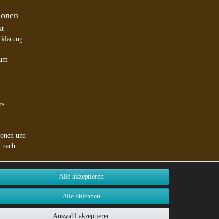
ionen
kt
rklärung
sum
rs
ionen und
n nach
Alle akzeptieren
Alle ablehnen
ederzeit
Auswahl akzeptieren