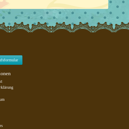
ufsformular
ionen
kt
rklärung
sum
rs