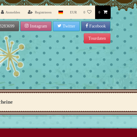
Anmelden
Registrieren
EUR
0
0
3283699
Instagram
Twitter
Facebook
Tourdaten
cheine