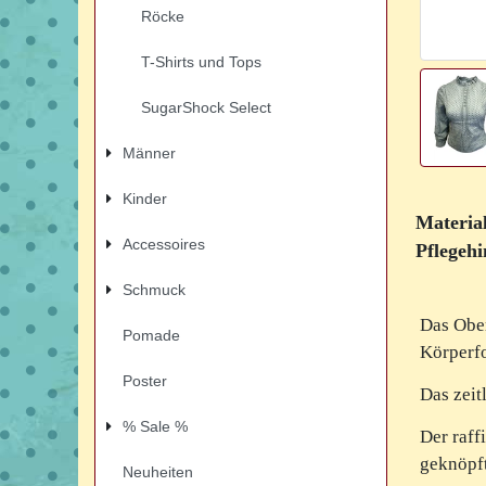
Röcke
T-Shirts und Tops
SugarShock Select
Männer
Kinder
Materia
Accessoires
Pflegehi
Schmuck
Das Ober
Pomade
Körperf
Poster
Das zeit
% Sale %
Der raff
geknöpf
Neuheiten