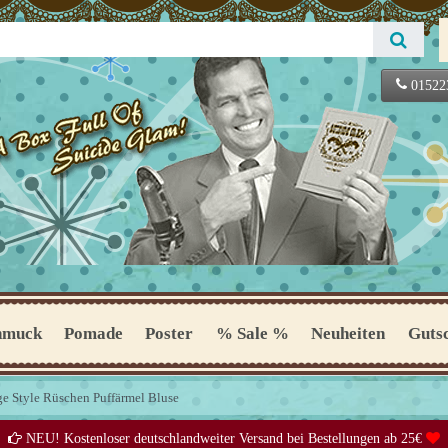
01522
hmuck
Pomade
Poster
% Sale %
Neuheiten
Guts
age Style Rüschen Puffärmel Bluse
NEU! Kostenloser deutschlandweiter Versand bei Bestellungen ab 25€