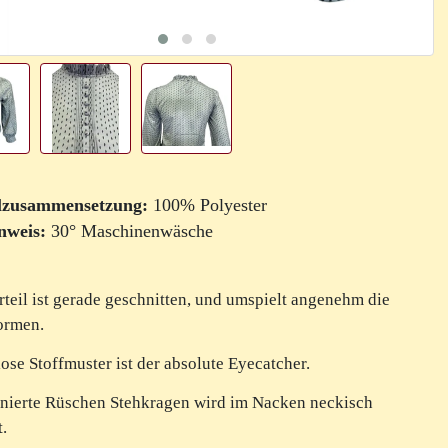
lzusammensetzung:
100% Polyester
nweis:
30° Maschinenwäsche
teil ist gerade geschnitten, und umspielt angenehm die
ormen.
lose Stoffmuster ist der absolute Eyecatcher.
inierte Rüschen Stehkragen wird im Nacken neckisch
t.