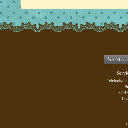
+491522
Servi
Telefonische
Be
+491
Liv
*