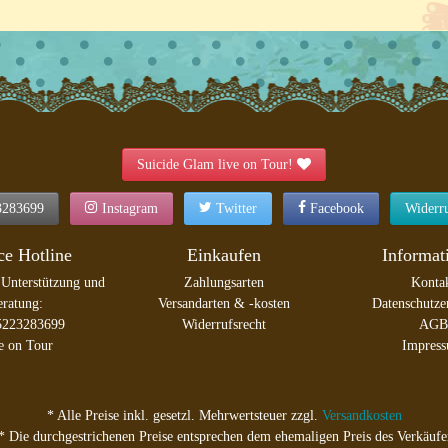
Suicide Glam live on Tour!
3283699
Instagram
Twitter
Facebook
Widerr
ce Hotline
Einkaufen
Informat
 Unterstützung und
Zahlungsarten
Konta
ratung:
Versandarten & -kosten
Datenschutze
5223283699
Widerrufsrecht
AGB
e on Tour
Impres
* Alle Preise inkl. gesetzl. Mehrwertsteuer zzgl.
Versandkosten
* Die durchgestrichenen Preise entsprechen dem ehemaligen Preis des Verkäufe