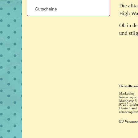
Die allt
Gutscheine
High Wa
Ob in de
und stil
Herstellera
Markenlos
Remacroplex
Maingasse
5
97250
Erlab
Deutschland
remacrople
EU Verantwo