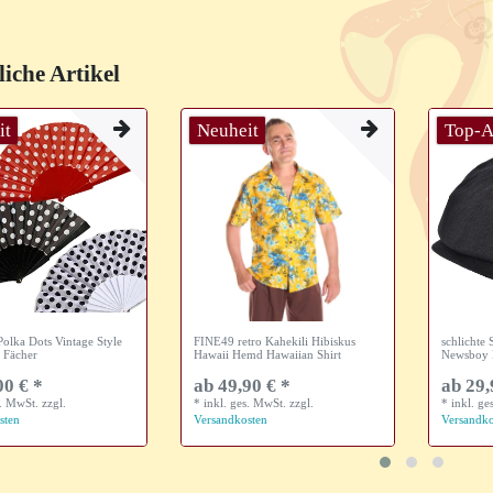
iche Artikel
it
Neuheit
Top-A
 Polka Dots Vintage Style
FINE49 retro Kahekili Hibiskus
schlichte
 Fächer
Hawaii Hemd Hawaiian Shirt
Newsboy 
00 € *
ab 49,90 € *
ab 29,
s. MwSt.
zzgl.
*
inkl. ges. MwSt.
zzgl.
*
inkl. ge
sten
Versandkosten
Versandko