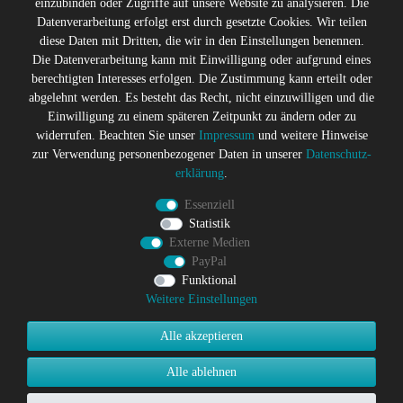
einzubinden oder Zugriffe auf unsere Website zu analysieren. Die
** Die durchgestrichenen Preise entsprechen dem ehemaligen
Datenverarbeitung erfolgt erst durch gesetzte Cookies. Wir teilen
Preis des Verkäufers
diese Daten mit Dritten, die wir in den Einstellungen benennen.
Gerne halten wir Sie auf dem
Die Datenverarbeitung kann mit Einwilligung oder aufgrund eines
Laufenden
berechtigten Interesses erfolgen. Die Zustimmung kann erteilt oder
abgelehnt werden. Es besteht das Recht, nicht einzuwilligen und die
Abonniere den Suicide Glam Newsletter um über Trends,
Einwilligung zu einem späteren Zeitpunkt zu ändern oder zu
Schnäppchen, Gutscheine Aktionen und Angebote per E-
widerrufen. Beachten Sie unser
Impressum
und weitere Hinweise
Mail informiert zu werden, und erhalte einen 10% Rabatt
zur Verwendung personenbezogener Daten in unserer
Daten­schutz­
Gutschein nach erfolgreicher Anmeldung. Eine
erklärung
.
Abmeldung ist jederzeit möglich
Essenziell
Newsletter
E-MAIL **
Statistik
Honig
Externe Medien
PayPal
Hiermit bestätige ich, dass ich die
Daten­schutz­erklärung
gelesen
habe. Meine Einwilligung kann ich jederzeit widerrufen.**
Funktional
Weitere Einstellungen
Abonnieren
Alle akzeptieren
** Hierbei handelt es sich um ein Pflichtfeld.
Alle ablehnen