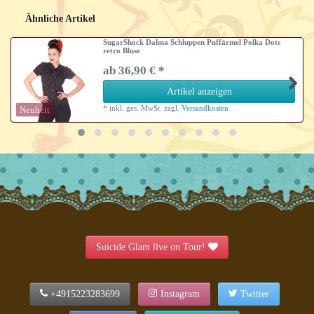
Ähnliche Artikel
SugarShock Dalma Schluppen Puffärmel Polka Dots
retro Bluse
ab 36,90 € *
Artikel anzeigen
*
inkl. ges. MwSt.
zzgl.
Versandkosten
Neuheit
Suicide Glam live on Tour!
+4915223283699
Instagram
Twitter