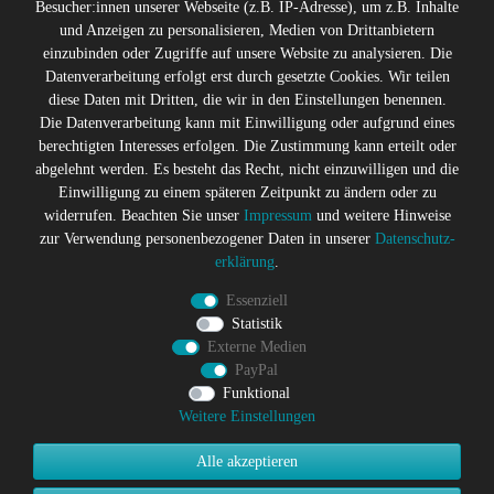
Besucher:innen unserer Webseite (z.B. IP-Adresse), um z.B. Inhalte
und Anzeigen zu personalisieren, Medien von Drittanbietern
* Alle Preise inkl. gesetzl. Mehrwertsteuer zzgl.
Versandkosten
einzubinden oder Zugriffe auf unsere Website zu analysieren. Die
** Die durchgestrichenen Preise entsprechen dem ehemaligen
Datenverarbeitung erfolgt erst durch gesetzte Cookies. Wir teilen
Preis des Verkäufers
diese Daten mit Dritten, die wir in den Einstellungen benennen.
Gerne halten wir Sie auf dem
Die Datenverarbeitung kann mit Einwilligung oder aufgrund eines
Laufenden
berechtigten Interesses erfolgen. Die Zustimmung kann erteilt oder
abgelehnt werden. Es besteht das Recht, nicht einzuwilligen und die
Abonniere den Suicide Glam Newsletter um über Trends,
Einwilligung zu einem späteren Zeitpunkt zu ändern oder zu
Schnäppchen, Gutscheine Aktionen und Angebote per E-
widerrufen. Beachten Sie unser
Impressum
und weitere Hinweise
Mail informiert zu werden, und erhalte einen 10% Rabatt
zur Verwendung personenbezogener Daten in unserer
Daten­schutz­
Gutschein nach erfolgreicher Anmeldung. Eine
erklärung
.
Abmeldung ist jederzeit möglich
Essenziell
Newsletter
E-MAIL **
Statistik
Honig
Externe Medien
PayPal
Hiermit bestätige ich, dass ich die
Daten­schutz­erklärung
gelesen
habe. Meine Einwilligung kann ich jederzeit widerrufen.**
Funktional
Weitere Einstellungen
Abonnieren
Alle akzeptieren
** Hierbei handelt es sich um ein Pflichtfeld.