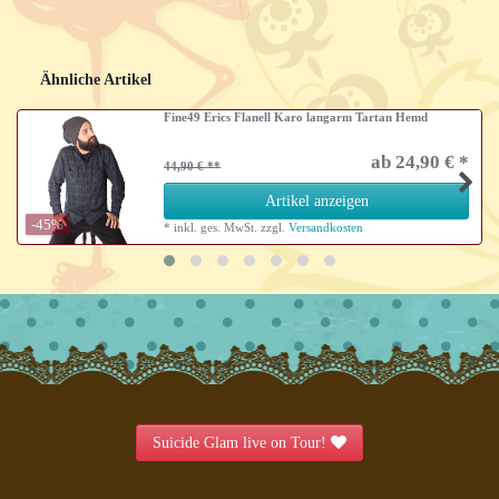
Ähnliche Artikel
Fine49 Erics Flanell Karo langarm Tartan Hemd
ab 24,90 € *
44,90 €
Artikel anzeigen
-45%
*
inkl. ges. MwSt.
zzgl.
Versandkosten
Suicide Glam live on Tour!