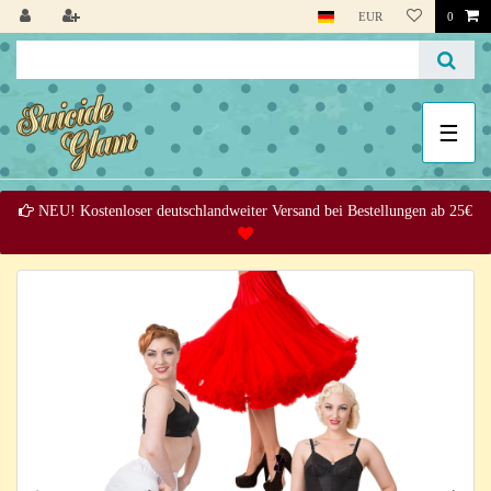
EUR
0
☰
NEU! Kostenloser deutschlandweiter Versand bei Bestellungen ab 25€