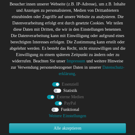
Besucher:innen unserer Webseite (z.B. IP-Adresse), um z.B. Inhalte
und Anzeigen zu personalisieren, Medien von Drittanbietern
* Alle Preise inkl. gesetzl. Mehrwertsteuer zzgl.
Versandkosten
einzubinden oder Zugriffe auf unsere Website zu analysieren. Die
** Die durchgestrichenen Preise entsprechen dem ehemaligen
Datenverarbeitung erfolgt erst durch gesetzte Cookies. Wir teilen
Preis des Verkäufers
diese Daten mit Dritten, die wir in den Einstellungen benennen.
Gerne halten wir Sie auf dem
Die Datenverarbeitung kann mit Einwilligung oder aufgrund eines
Laufenden
berechtigten Interesses erfolgen. Die Zustimmung kann erteilt oder
abgelehnt werden. Es besteht das Recht, nicht einzuwilligen und die
Abonniere den Suicide Glam Newsletter um über Trends,
Einwilligung zu einem späteren Zeitpunkt zu ändern oder zu
Schnäppchen, Gutscheine Aktionen und Angebote per E-
widerrufen. Beachten Sie unser
Impressum
und weitere Hinweise
Mail informiert zu werden, und erhalte einen 10% Rabatt
zur Verwendung personenbezogener Daten in unserer
Daten­schutz­
Gutschein nach erfolgreicher Anmeldung. Eine
erklärung
.
Abmeldung ist jederzeit möglich
Essenziell
Newsletter
E-MAIL **
Statistik
Honig
Externe Medien
PayPal
Hiermit bestätige ich, dass ich die
Daten­schutz­erklärung
gelesen
habe. Meine Einwilligung kann ich jederzeit widerrufen.**
Funktional
Weitere Einstellungen
Abonnieren
Alle akzeptieren
** Hierbei handelt es sich um ein Pflichtfeld.