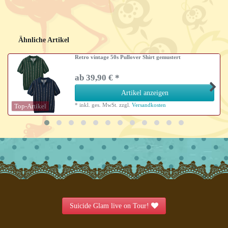
Ähnliche Artikel
Retro vintage 50s Pullover Shirt gemustert
ab 39,90 € *
Artikel anzeigen
*
inkl. ges. MwSt.
zzgl.
Versandkosten
Top-Artikel
Suicide Glam live on Tour!