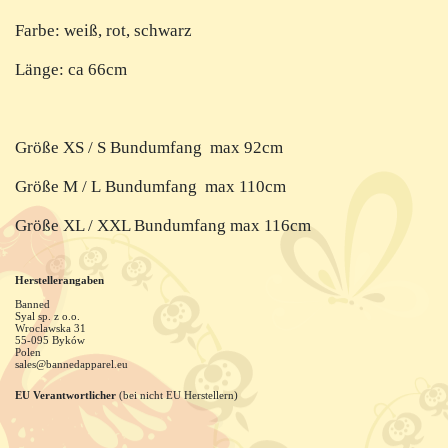
Farbe: weiß, rot, schwarz
Länge: ca 66cm
Größe XS / S Bundumfang max 92cm
Größe M / L Bundumfang max 110cm
Größe XL / XXL Bundumfang max 116cm
Herstellerangaben
Banned
Syal sp. z o.o.
Wroclawska
31
55-095
Byków
Polen
sales@bannedapparel.eu
EU Verantwortlicher
(bei nicht EU Herstellern)