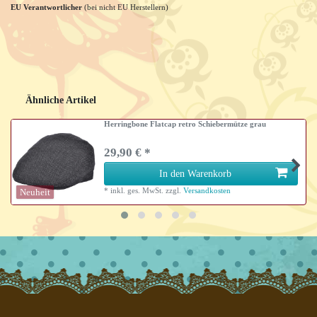
EU Verantwortlicher
(bei nicht EU Herstellern)
Ähnliche Artikel
Herringbone Flatcap retro Schiebermütze grau
29,90 € *
In den Warenkorb
*
inkl. ges. MwSt.
zzgl.
Versandkosten
Neuheit