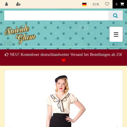
EUR
0
☰
NEU! Kostenloser deutschlandweiter Versand bei Bestellungen ab 25€