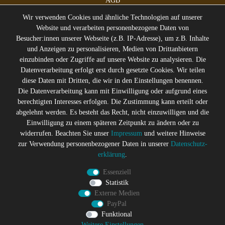
AGB
Impressum
Wir verwenden Cookies und ähnliche Technologien auf unserer
Website und verarbeiten personenbezogene Daten von
Besucher:innen unserer Webseite (z.B. IP-Adresse), um z.B. Inhalte
und Anzeigen zu personalisieren, Medien von Drittanbietern
* Alle Preise inkl. gesetzl. Mehrwertsteuer zzgl.
Versandkosten
einzubinden oder Zugriffe auf unsere Website zu analysieren. Die
** Die durchgestrichenen Preise entsprechen dem ehemaligen
Datenverarbeitung erfolgt erst durch gesetzte Cookies. Wir teilen
Preis des Verkäufers
diese Daten mit Dritten, die wir in den Einstellungen benennen.
Gerne halten wir Sie auf dem
Die Datenverarbeitung kann mit Einwilligung oder aufgrund eines
Laufenden
berechtigten Interesses erfolgen. Die Zustimmung kann erteilt oder
abgelehnt werden. Es besteht das Recht, nicht einzuwilligen und die
Abonniere den Suicide Glam Newsletter um über Trends,
Einwilligung zu einem späteren Zeitpunkt zu ändern oder zu
Schnäppchen, Gutscheine Aktionen und Angebote per E-
widerrufen. Beachten Sie unser
Impressum
und weitere Hinweise
Mail informiert zu werden, und erhalte einen 10% Rabatt
zur Verwendung personenbezogener Daten in unserer
Daten­schutz­
Gutschein nach erfolgreicher Anmeldung. Eine
erklärung
.
Abmeldung ist jederzeit möglich
Essenziell
Newsletter
E-MAIL **
Statistik
Honig
Externe Medien
PayPal
Hiermit bestätige ich, dass ich die
Daten­schutz­erklärung
gelesen
habe. Meine Einwilligung kann ich jederzeit widerrufen.**
Funktional
Weitere Einstellungen