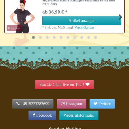
SugarShock Dalma Schluppen Puffärmel Polka Dots
retro Bluse
ab 36,90 € *
Artikel anzeigen
*
inkl. ges. MwSt.
zzgl.
Versandkosten
Neuheit
Suicide Glam live on Tour!
+4915223283699
Instagram
Twitter
Facebook
Widerrufsformular
Service Hotline