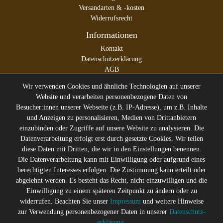
Versandarten & -kosten
Widerrufsrecht
Informationen
Kontakt
Datenschutzerklärung
AGB
Impressum
Wir verwenden Cookies und ähnliche Technologien auf unserer
Website und verarbeiten personenbezogene Daten von
Besucher:innen unserer Webseite (z.B. IP-Adresse), um z.B. Inhalte
und Anzeigen zu personalisieren, Medien von Drittanbietern
* Alle Preise inkl. gesetzl. Mehrwertsteuer zzgl.
Versandkosten
einzubinden oder Zugriffe auf unsere Website zu analysieren. Die
** Die durchgestrichenen Preise entsprechen dem ehemaligen
Datenverarbeitung erfolgt erst durch gesetzte Cookies. Wir teilen
Preis des Verkäufers
diese Daten mit Dritten, die wir in den Einstellungen benennen.
Gerne halten wir Sie auf dem
Die Datenverarbeitung kann mit Einwilligung oder aufgrund eines
Laufenden
berechtigten Interesses erfolgen. Die Zustimmung kann erteilt oder
abgelehnt werden. Es besteht das Recht, nicht einzuwilligen und die
Abonniere den Suicide Glam Newsletter um über Trends,
Einwilligung zu einem späteren Zeitpunkt zu ändern oder zu
Schnäppchen, Gutscheine Aktionen und Angebote per E-
widerrufen. Beachten Sie unser
Impressum
und weitere Hinweise
Mail informiert zu werden, und erhalte einen 10% Rabatt
zur Verwendung personenbezogener Daten in unserer
Daten­schutz­
Gutschein nach erfolgreicher Anmeldung. Eine
erklärung
.