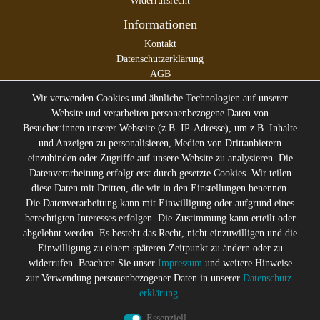
Widerrufsrecht
Informationen
Kontakt
Datenschutzerklärung
AGB
Impressum
Wir verwenden Cookies und ähnliche Technologien auf unserer
Website und verarbeiten personenbezogene Daten von
Besucher:innen unserer Webseite (z.B. IP-Adresse), um z.B. Inhalte
und Anzeigen zu personalisieren, Medien von Drittanbietern
* Alle Preise inkl. gesetzl. Mehrwertsteuer zzgl.
Versandkosten
einzubinden oder Zugriffe auf unsere Website zu analysieren. Die
** Die durchgestrichenen Preise entsprechen dem ehemaligen
Datenverarbeitung erfolgt erst durch gesetzte Cookies. Wir teilen
Preis des Verkäufers
diese Daten mit Dritten, die wir in den Einstellungen benennen.
Gerne halten wir Sie auf dem
Die Datenverarbeitung kann mit Einwilligung oder aufgrund eines
Laufenden
berechtigten Interesses erfolgen. Die Zustimmung kann erteilt oder
abgelehnt werden. Es besteht das Recht, nicht einzuwilligen und die
Abonniere den Suicide Glam Newsletter um über Trends,
Einwilligung zu einem späteren Zeitpunkt zu ändern oder zu
Schnäppchen, Gutscheine Aktionen und Angebote per E-
widerrufen. Beachten Sie unser
Impressum
und weitere Hinweise
Mail informiert zu werden, und erhalte einen 10% Rabatt
zur Verwendung personenbezogener Daten in unserer
Daten­schutz­
Gutschein nach erfolgreicher Anmeldung. Eine
erklärung
.
Abmeldung ist jederzeit möglich
Essenziell