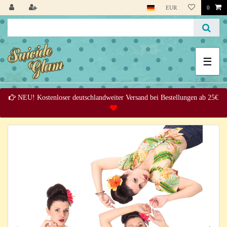
EUR
0
☰
NEU! Kostenloser deutschlandweiter Versand bei Bestellungen ab 25€