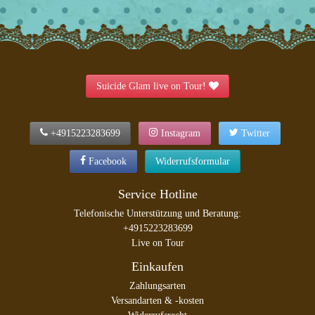
Suicide Glam live on Tour!
+4915223283699
Instagram
Twitter
Facebook
Widerrufsformular
Service Hotline
Telefonische Unterstützung und Beratung:
+4915223283699
Live on Tour
Einkaufen
Zahlungsarten
Versandarten & -kosten