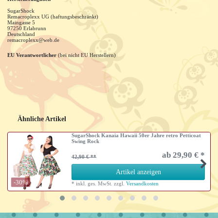
SugarShock
Remacroplexx UG (haftungsbeschränkt)
Maingasse
5
97250
Erlabrunn
Deutschland
remacroplexx@web.de
EU Verantwortlicher
(bei nicht EU Herstellern)
Ähnliche Artikel
SugarShock Kanaia Hawaii 50er Jahre retro Petticoat
Swing Rock
ab 29,90 € *
42,90 €
Artikel anzeigen
-30%
*
inkl. ges. MwSt.
zzgl.
Versandkosten