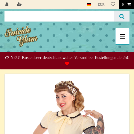
EUR
0
☰
NEU! Kostenloser deutschlandweiter Versand bei Bestellungen ab 25€