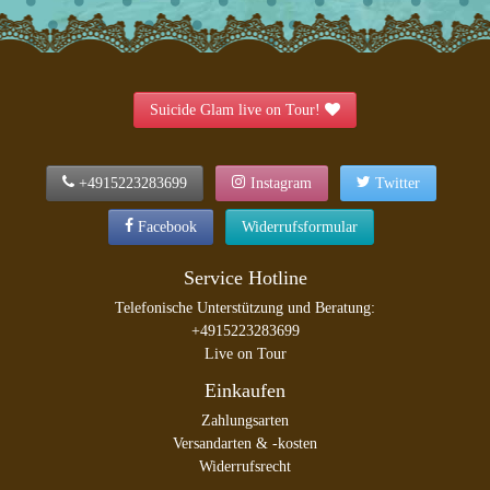
Suicide Glam live on Tour!
+4915223283699
Instagram
Twitter
Facebook
Widerrufsformular
Service Hotline
Telefonische Unterstützung und Beratung:
+4915223283699
Live on Tour
Einkaufen
Zahlungsarten
Versandarten & -kosten
Widerrufsrecht