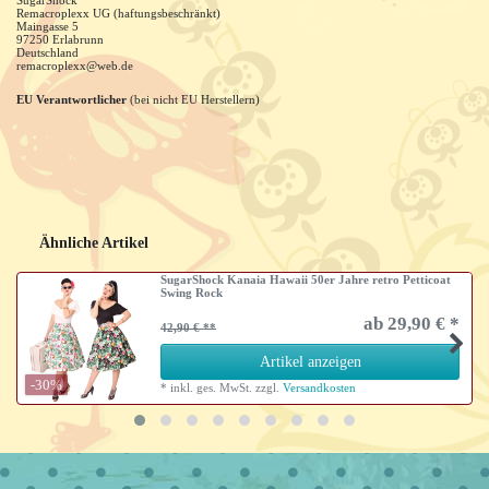
Remacroplexx UG (haftungsbeschränkt)
Maingasse
5
97250
Erlabrunn
Deutschland
remacroplexx@web.de
EU Verantwortlicher
(bei nicht EU Herstellern)
Ähnliche Artikel
SugarShock Kanaia Hawaii 50er Jahre retro Petticoat
Swing Rock
ab 29,90 € *
42,90 €
Artikel anzeigen
-30%
*
inkl. ges. MwSt.
zzgl.
Versandkosten