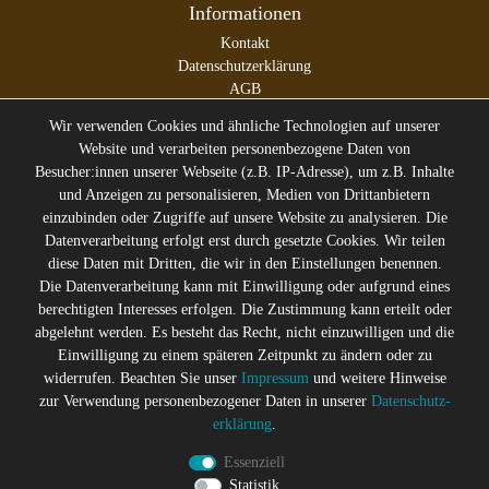
Informationen
Kontakt
Datenschutzerklärung
AGB
Impressum
Wir verwenden Cookies und ähnliche Technologien auf unserer
Website und verarbeiten personenbezogene Daten von
Besucher:innen unserer Webseite (z.B. IP-Adresse), um z.B. Inhalte
und Anzeigen zu personalisieren, Medien von Drittanbietern
* Alle Preise inkl. gesetzl. Mehrwertsteuer zzgl.
Versandkosten
einzubinden oder Zugriffe auf unsere Website zu analysieren. Die
** Die durchgestrichenen Preise entsprechen dem ehemaligen
Datenverarbeitung erfolgt erst durch gesetzte Cookies. Wir teilen
Preis des Verkäufers
diese Daten mit Dritten, die wir in den Einstellungen benennen.
Gerne halten wir Sie auf dem
Die Datenverarbeitung kann mit Einwilligung oder aufgrund eines
Laufenden
berechtigten Interesses erfolgen. Die Zustimmung kann erteilt oder
abgelehnt werden. Es besteht das Recht, nicht einzuwilligen und die
Abonniere den Suicide Glam Newsletter um über Trends,
Einwilligung zu einem späteren Zeitpunkt zu ändern oder zu
Schnäppchen, Gutscheine Aktionen und Angebote per E-
widerrufen. Beachten Sie unser
Impressum
und weitere Hinweise
Mail informiert zu werden, und erhalte einen 10% Rabatt
zur Verwendung personenbezogener Daten in unserer
Daten­schutz­
Gutschein nach erfolgreicher Anmeldung. Eine
erklärung
.
Abmeldung ist jederzeit möglich
Essenziell
Newsletter
E-MAIL **
Statistik