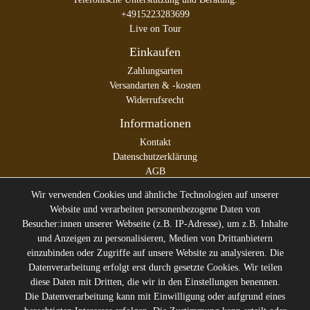
+4915223283699
Live on Tour
Einkaufen
Zahlungsarten
Versandarten & -kosten
Widerrufsrecht
Informationen
Kontakt
Datenschutzerklärung
AGB
Impressum
Wir verwenden Cookies und ähnliche Technologien auf unserer
Website und verarbeiten personenbezogene Daten von
Besucher:innen unserer Webseite (z.B. IP-Adresse), um z.B. Inhalte
und Anzeigen zu personalisieren, Medien von Drittanbietern
* Alle Preise inkl. gesetzl. Mehrwertsteuer zzgl.
Versandkosten
einzubinden oder Zugriffe auf unsere Website zu analysieren. Die
** Die durchgestrichenen Preise entsprechen dem ehemaligen
Datenverarbeitung erfolgt erst durch gesetzte Cookies. Wir teilen
Preis des Verkäufers
diese Daten mit Dritten, die wir in den Einstellungen benennen.
Gerne halten wir Sie auf dem
Die Datenverarbeitung kann mit Einwilligung oder aufgrund eines