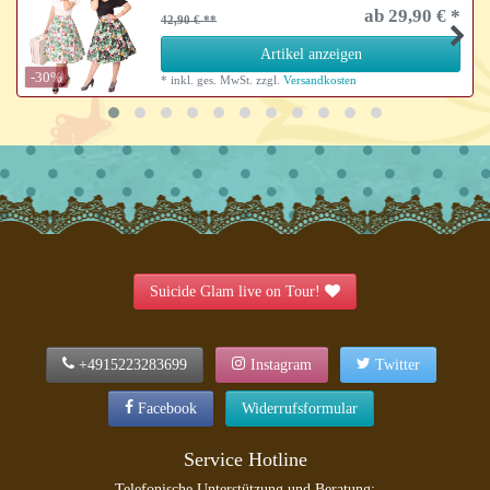
ab 29,90 € *
42,90 €
Artikel anzeigen
-30%
*
inkl. ges. MwSt.
zzgl.
Versandkosten
Suicide Glam live on Tour!
+4915223283699
Instagram
Twitter
Facebook
Widerrufsformular
Service Hotline
Telefonische Unterstützung und Beratung: