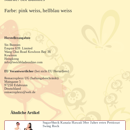
Farbe: pink weiss, hellblau weiss
Herstellerangaben
Six Bunnies
Empire 639. Limited
Wang Chui Road Kowloon Bay
36
Kowloon
Hongkong
info@swichbladeonline.com
EU Verantwortlicher
(bei nicht EU Herstellern)
Remacroplexx UG (haftungsbeschränkt)
Maingasse
5
97250
Erlabrunn
Deutschland
remacroplexx@web.de
Ähnliche Artikel
SugarShock Kanaia Hawaii 50er Jahre retro Petticoat
Swing Rock