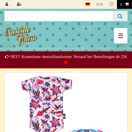
EUR
0
☰
NEU! Kostenloser deutschlandweiter Versand bei Bestellungen ab 25€