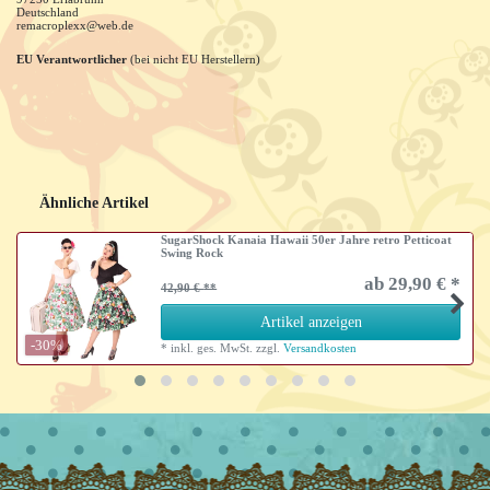
Deutschland
remacroplexx@web.de
EU Verantwortlicher
(bei nicht EU Herstellern)
Ähnliche Artikel
SugarShock Kanaia Hawaii 50er Jahre retro Petticoat
Swing Rock
ab 29,90 € *
42,90 €
Artikel anzeigen
-30%
*
inkl. ges. MwSt.
zzgl.
Versandkosten