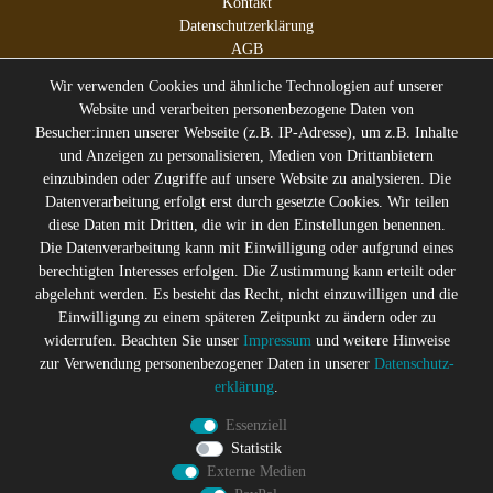
Kontakt
Datenschutzerklärung
AGB
Impressum
Wir verwenden Cookies und ähnliche Technologien auf unserer
Website und verarbeiten personenbezogene Daten von
Besucher:innen unserer Webseite (z.B. IP-Adresse), um z.B. Inhalte
und Anzeigen zu personalisieren, Medien von Drittanbietern
* Alle Preise inkl. gesetzl. Mehrwertsteuer zzgl.
Versandkosten
einzubinden oder Zugriffe auf unsere Website zu analysieren. Die
** Die durchgestrichenen Preise entsprechen dem ehemaligen
Datenverarbeitung erfolgt erst durch gesetzte Cookies. Wir teilen
Preis des Verkäufers
diese Daten mit Dritten, die wir in den Einstellungen benennen.
Gerne halten wir Sie auf dem
Die Datenverarbeitung kann mit Einwilligung oder aufgrund eines
Laufenden
berechtigten Interesses erfolgen. Die Zustimmung kann erteilt oder
abgelehnt werden. Es besteht das Recht, nicht einzuwilligen und die
Abonniere den Suicide Glam Newsletter um über Trends,
Einwilligung zu einem späteren Zeitpunkt zu ändern oder zu
Schnäppchen, Gutscheine Aktionen und Angebote per E-
widerrufen. Beachten Sie unser
Impressum
und weitere Hinweise
Mail informiert zu werden, und erhalte einen 10% Rabatt
zur Verwendung personenbezogener Daten in unserer
Daten­schutz­
Gutschein nach erfolgreicher Anmeldung. Eine
erklärung
.
Abmeldung ist jederzeit möglich
Essenziell
Newsletter
E-MAIL **
Statistik
Honig
Externe Medien