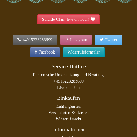
Suicide Glam live on Tour!
+4915223283699
Instagram
Twitter
Facebook
Widerrufsformular
Service Hotline
Telefonische Unterstützung und Beratung:
+4915223283699
Live on Tour
Einkaufen
Zahlungsarten
Versandarten & -kosten
Widerrufsrecht
Informationen