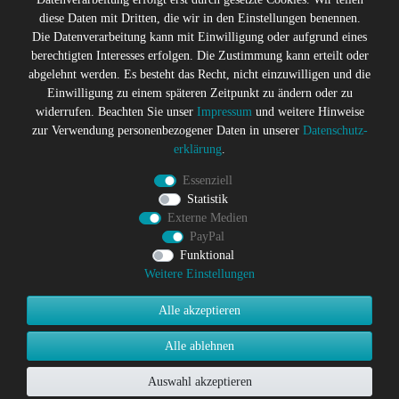
Preis des Verkäufers
diese Daten mit Dritten, die wir in den Einstellungen benennen.
Gerne halten wir Sie auf dem
Die Datenverarbeitung kann mit Einwilligung oder aufgrund eines
Laufenden
berechtigten Interesses erfolgen. Die Zustimmung kann erteilt oder
abgelehnt werden. Es besteht das Recht, nicht einzuwilligen und die
Abonniere den Suicide Glam Newsletter um über Trends,
Einwilligung zu einem späteren Zeitpunkt zu ändern oder zu
Schnäppchen, Gutscheine Aktionen und Angebote per E-
widerrufen. Beachten Sie unser
Impressum
und weitere Hinweise
Mail informiert zu werden, und erhalte einen 10% Rabatt
zur Verwendung personenbezogener Daten in unserer
Daten­schutz­
Gutschein nach erfolgreicher Anmeldung. Eine
erklärung
.
Abmeldung ist jederzeit möglich
Essenziell
Newsletter
E-MAIL **
Statistik
Honig
Externe Medien
PayPal
Hiermit bestätige ich, dass ich die
Daten­schutz­erklärung
gelesen
habe. Meine Einwilligung kann ich jederzeit widerrufen.**
Funktional
Weitere Einstellungen
Abonnieren
Alle akzeptieren
** Hierbei handelt es sich um ein Pflichtfeld.
Alle ablehnen
Auswahl akzeptieren