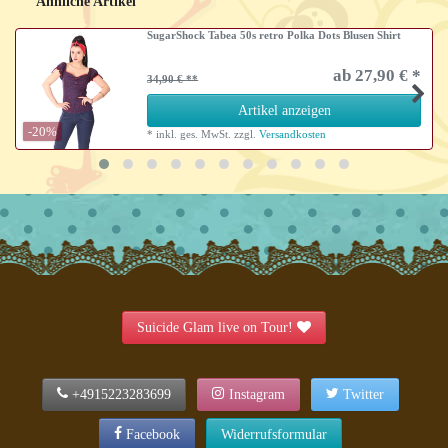
Ähnliche Artikel
SugarShock Tabea 50s retro Polka Dots Blusen Shirt
ab 27,90 € *
34,90 €
Artikel anzeigen
-20%
*
inkl. ges. MwSt.
zzgl.
Versandkosten
Suicide Glam live on Tour!
+4915223283699
Instagram
Twitter
Facebook
Widerrufsformular