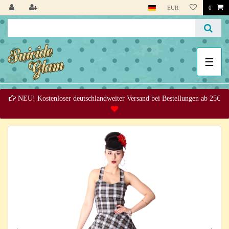
EUR
0
☰
NEU! Kostenloser deutschlandweiter Versand bei Bestellungen ab 25€