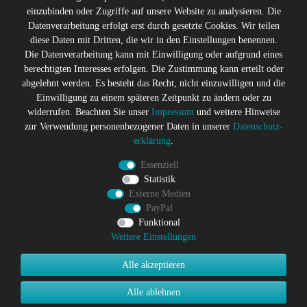
* Alle Preise inkl. gesetzl. Mehrwertsteuer zzgl.
Versandkosten
einzubinden oder Zugriffe auf unsere Website zu analysieren. Die
** Die durchgestrichenen Preise entsprechen dem ehemaligen
Datenverarbeitung erfolgt erst durch gesetzte Cookies. Wir teilen
Preis des Verkäufers
diese Daten mit Dritten, die wir in den Einstellungen benennen.
Gerne halten wir Sie auf dem
Die Datenverarbeitung kann mit Einwilligung oder aufgrund eines
Laufenden
berechtigten Interesses erfolgen. Die Zustimmung kann erteilt oder
abgelehnt werden. Es besteht das Recht, nicht einzuwilligen und die
Abonniere den Suicide Glam Newsletter um über Trends,
Einwilligung zu einem späteren Zeitpunkt zu ändern oder zu
Schnäppchen, Gutscheine Aktionen und Angebote per E-
widerrufen. Beachten Sie unser
Impressum
und weitere Hinweise
Mail informiert zu werden, und erhalte einen 10% Rabatt
zur Verwendung personenbezogener Daten in unserer
Daten­schutz­
Gutschein nach erfolgreicher Anmeldung. Eine
erklärung
.
Abmeldung ist jederzeit möglich
Essenziell
Newsletter
E-MAIL **
Statistik
Honig
Externe Medien
PayPal
Hiermit bestätige ich, dass ich die
Daten­schutz­erklärung
gelesen
habe. Meine Einwilligung kann ich jederzeit widerrufen.**
Funktional
Weitere Einstellungen
Abonnieren
Alle akzeptieren
** Hierbei handelt es sich um ein Pflichtfeld.
Alle ablehnen