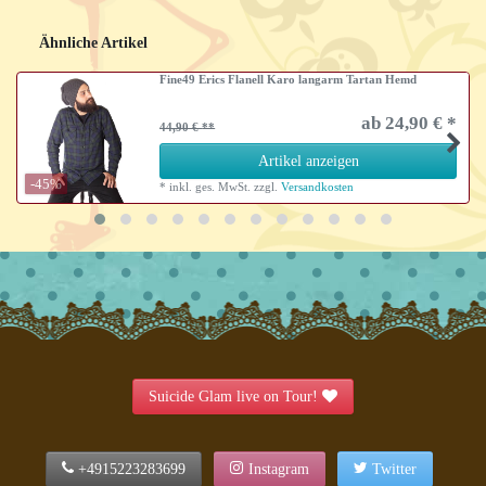
Ähnliche Artikel
Fine49 Erics Flanell Karo langarm Tartan Hemd
ab 24,90 € *
44,90 €
Artikel anzeigen
-45%
*
inkl. ges. MwSt.
zzgl.
Versandkosten
Suicide Glam live on Tour!
+4915223283699
Instagram
Twitter